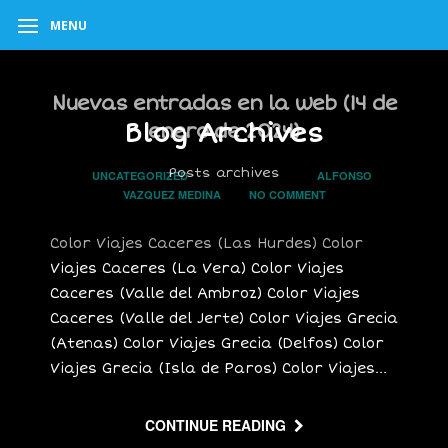
MENU
Nuevas entradas en la web (14 de
Blog Archives
enero de 2024)
Posts archives
In
UNCATEGORIZED
on
14 ENERO, 2024
by
ALFONSO
VAZQUEZ MEDINA
has
NO COMMENT
Color Viajes Caceres (Las Hurdes) Color
Viajes Caceres (La Vera) Color Viajes
Caceres (Valle del Ambroz) Color Viajes
Caceres (Valle del Jerte) Color Viajes Grecia
(Atenas) Color Viajes Grecia (Delfos) Color
Viajes Grecia (Isla de Paros) Color Viajes...
CONTINUE READING